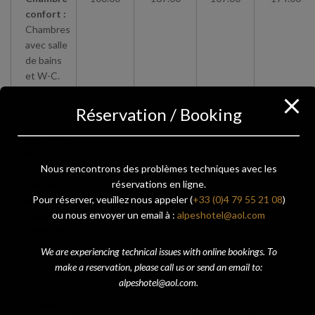
confort :
Chambres
avec salle
de bains
et W-C.
Lits
Réservation / Booking
jumeaux
ou grands
lits.
Nous rencontrons des problèmes techniques avec les
réservations en ligne.
Vue sur
Pour réserver, veuillez nous appeler (
+33 (0)4 79 55 21 08
)
les
ou nous envoyer un email à :
alpeshotel@aol.com
collines.
Plein Sud.
We are experiencing technical issues with online bookings. To
Chambre
92.00
157.00
99.00
165.00
make a reservation, please call us or send an email to:
standard
alpeshotel@aol.com.
:
Chambres