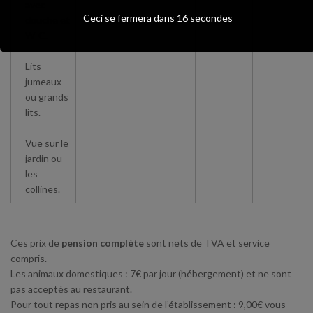
avec
Ceci se fermera dans
16
secondes
douche et
W-C.
Lits
jumeaux
ou grands
lits.
Vue sur le
jardin ou
les
collines.
Ces prix de
pension complète
sont nets de TVA et service
compris.
Les animaux domestiques : 7€ par jour (hébergement) et ne sont
pas acceptés au restaurant.
Pour tout repas non pris au sein de l’établissement : 9,00€ vous