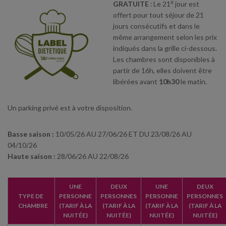
e
GRATUITE
:
Le 21
jour est
offert pour tout séjour de 21
jours consécutifs et dans le
même arrangement selon les prix
indiqués dans la grille ci-dessous.
Les chambres sont disponibles à
partir de 16h, elles doivent être
libérées avant
10h30
le matin.
Un parking privé est à votre disposition.
Basse saison :
10/05/26 AU 27/06/26 ET DU 23/08/26 AU
04/10/26
Haute saison :
28/06/26 AU 22/08/26
UNE
DEUX
UNE
DEUX
TYPE DE
PERSONNE
PERSONNES
PERSONNE
PERSONNES
CHAMBRE
(TARIF À LA
(TARIF À LA
(TARIF À LA
(TARIF À LA
NUITÉE)
NUITÉE)
NUITÉE)
NUITÉE)