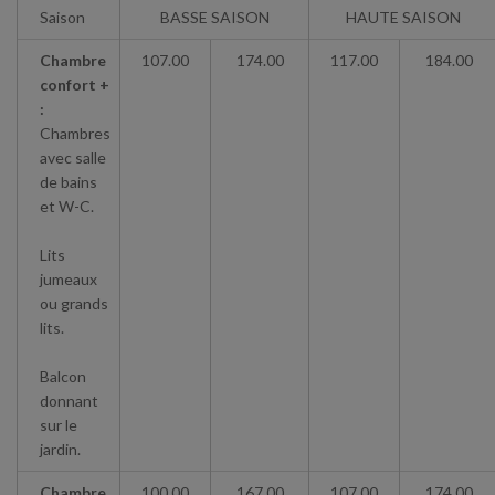
Saison
BASSE SAISON
HAUTE SAISON
Chambre
107.00
174.00
117.00
184.00
confort +
:
Chambres
avec salle
de bains
et W-C.
Lits
jumeaux
ou grands
lits.
Balcon
donnant
sur le
jardin.
Chambre
100.00
167.00
107.00
174.00