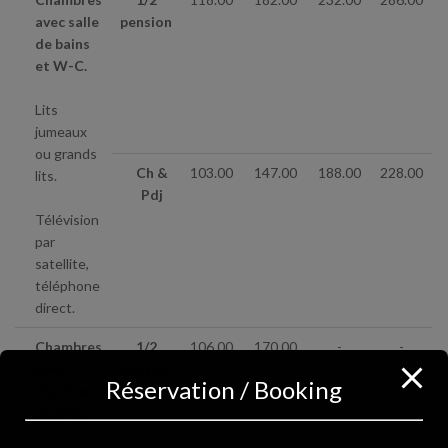
avec salle
pension
de bains
et W-C.
Lits
jumeaux
ou grands
Ch &
103.00
147.00
188.00
228.00
lits.
Pdj
Télévision
par
satellite,
téléphone
direct.
Chambres
1/2
106.00
170.00
-
-
avec
pension
Réservation / Booking
douches
et W-C