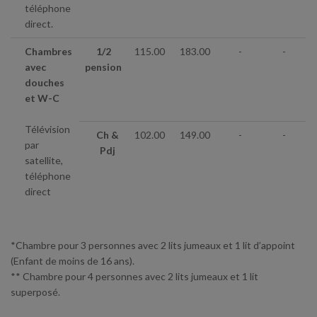
téléphone
direct.
Chambres
1/2
115.00
183.00
-
-
avec
pension
douches
et W-C
Télévision
Ch &
102.00
149.00
-
-
par
Pdj
satellite,
téléphone
direct
*Chambre pour 3 personnes avec 2 lits jumeaux et 1 lit d’appoint
(Enfant de moins de 16 ans).
** Chambre pour 4 personnes avec 2 lits jumeaux et 1 lit
superposé.