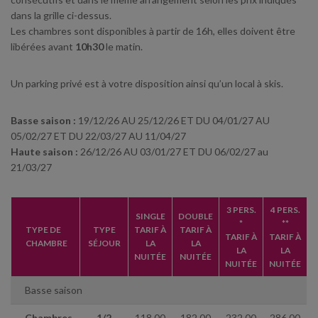
dans la grille ci-dessus.
Les chambres sont disponibles à partir de 16h, elles doivent être
libérées avant
10h30
le matin.
Un parking privé est à votre disposition ainsi qu’un local à skis.
Basse saison :
19/12/26 AU 25/12/26 ET DU 04/01/27 AU
05/02/27 ET DU 22/03/27 AU 11/04/27
Haute saison :
26/12/26 AU 03/01/27 ET DU 06/02/27 au
21/03/27
3 PERS.
4 PERS.
SINGLE
DOUBLE
*
**
TYPE DE
TYPE
TARIF À
TARIF À
TARIF À
TARIF À
CHAMBRE
SÉJOUR
LA
LA
LA
LA
NUITÉE
NUITÉE
NUITÉE
NUITÉE
Basse saison
Chambres
1/2
118.00
182.00
232.00
286.00