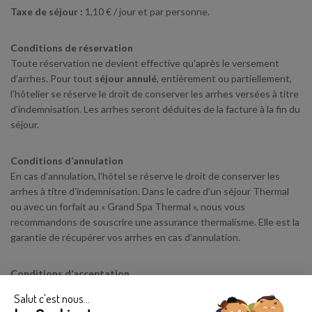
Taxe de séjour :
1,10 € / jour et par personne.
Conditions de réservation
Toute réservation ne devient effective qu’après le versement
d’arrhes. Pour tout
séjour annulé
, entièrement ou partiellement,
l’hôtelier se réserve le droit de conserver les arrhes versées à titre
d’indemnisation. Les arrhes seront déduites de la facture à la fin du
séjour.
Conditions d’annulation
En cas d’annulation, l’hôtel se réserve le droit de conserver les
arrhes à titre d’indemnisation. Dans le cadre d’un séjour Thermal
ou avec un forfait au « Grand Spa Thermal », nous vous
recommandons de souscrire une assurance thermalisme. Elle est la
garantie de récupérer vos arrhes en cas d’annulation.
Conditions d’acceptation
Toute réservation confirmée par versement des arrhes, ou du
Salut c'est nous...
montant total du séjour, implique que vous acceptez et validez la