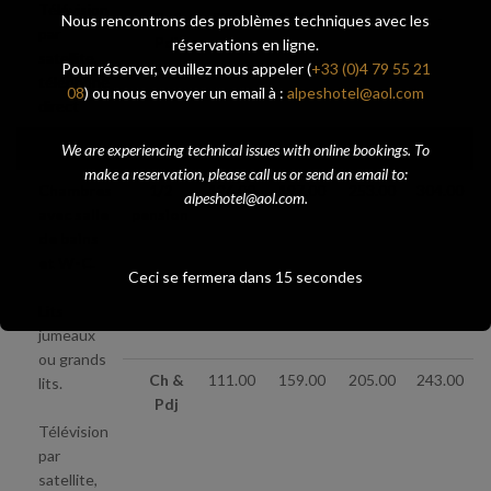
Télévision
Ch &
93.00
139.00
-
-
Nous rencontrons des problèmes techniques avec les
par
Pdj
réservations en ligne.
satellite,
Pour réserver, veuillez nous appeler (
+33 (0)4 79 55 21
téléphone
08
) ou nous envoyer un email à :
alpeshotel@aol.com
direct
Haute saison
We are experiencing technical issues with online bookings. To
make a reservation, please call us or send an email to:
Chambres
1/2
126.00
197.00
253.00
304.00
alpeshotel@aol.com.
avec salle
pension
de bains
et W-C.
Ceci se fermera dans
15
secondes
Lits
jumeaux
ou grands
Ch &
111.00
159.00
205.00
243.00
lits.
Pdj
Télévision
par
satellite,