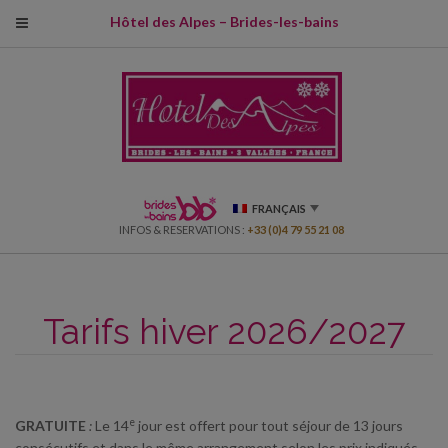
modal-check
Hôtel des Alpes – Brides-les-bains
FRANÇAIS
INFOS & RESERVATIONS :
+33 (0)4 79 55 21 08
Tarifs hiver 2026/2027
e
GRATUITE
:
Le 14
jour est offert pour tout séjour de 13 jours
consécutifs et dans le même arrangement selon les prix indiqués