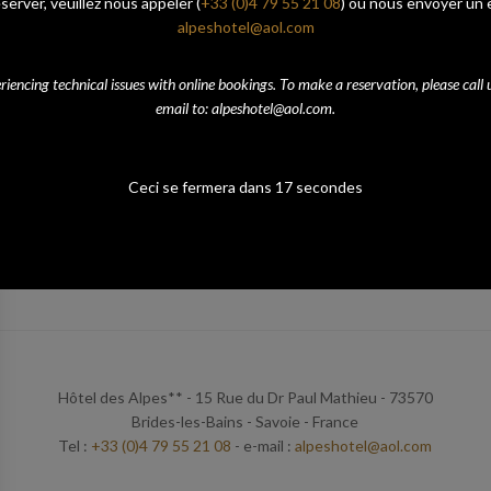
server, veuillez nous appeler (
+33 (0)4 79 55 21 08
) ou nous envoyer un e
alpeshotel@aol.com
E COMMENTAIRE
ôtel des Alpes est partenaire du magasin Skisloc pour la location
iencing technical issues with online bookings. To make a reservation, please call 
ski.
email to: alpeshotel@aol.com.
oir les chambres
Voir le site de Skisloc
Ceci se fermera dans
16
secondes
evenir à la page précédente
Hôtel des Alpes** - 15 Rue du Dr Paul Mathieu - 73570
Brides-les-Bains - Savoie - France
Tel :
+33 (0)4 79 55 21 08
- e-mail :
alpeshotel@aol.com