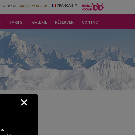
FRANÇAIS
ERVATIONS :
+33 (0)4 79 55 21 08
N
TARIFS
GALERIE
RÉSERVER
CONTACT
e.