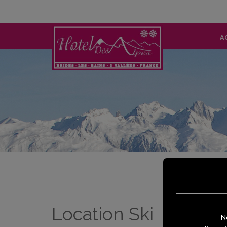
modal-check
A
Location Ski
N