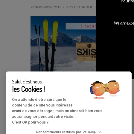
Pour ré
23 NOVEMBRE 2015
POSTED UNDER:
LOCATION SKI
PAS D
L’h
We are exper
de 
V
R
Salut c'est nous...
les Cookies !
On a attendu d'être sûrs que le
contenu de ce site vous intéresse
avant de vous déranger, mais on aimerait bien vous
|
accompagner pendant votre visite...
C'est OK pour vous ?
Consentements certifiés par