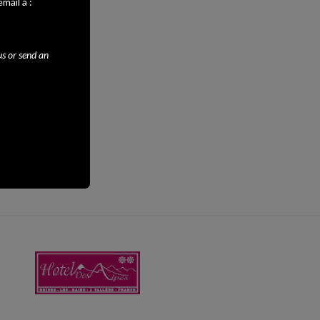
mail à :
us or send an